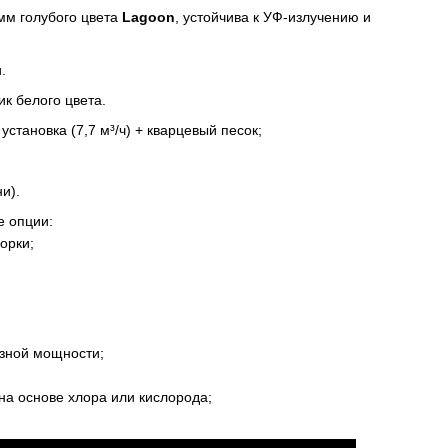
мм голубого цвета
Lagoon
, устойчива к УФ-излучению и
.
к белого цвета.
становка (7,7 м³/ч) + кварцевый песок;
и).
е опции:
орки;
зной мощности;
;
на основе хлора или кислорода;