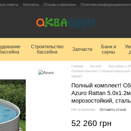
ные советы
Контакты
Отзывы о магазине
Политика конфиденциальнос
удование
Строительство
Бани и
Ую
Запчасти
бассейна
бассейна
сауны
Главная
Каталог
Бассейны и S
Полный комплект! Сборный каркасный ба
каркас)
Полный комплект! Сб
Azuro Rattan 5.0x1.2м
морозостойкий, сталь
Нет в наличии
Оставить отзыв
52 260 грн