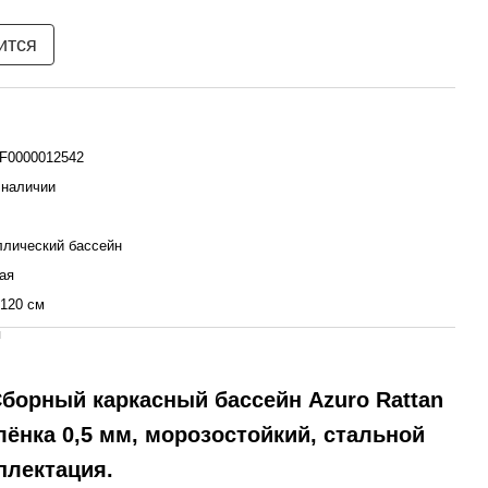
ится
F0000012542
 наличии
лический бассейн
ая
 120 см
я
борный каркасный бассейн Azuro Rattan
лёнка 0,5 мм, морозостойкий, стальной
плектация.