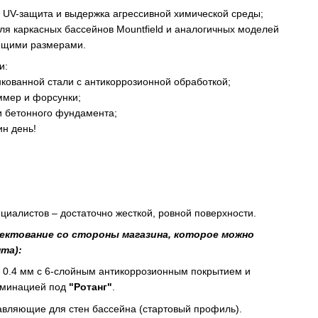
м: UV-защита и выдержка агрессивной химической среды;
для каркасных бассейнов Mountfield и аналогичных моделей
ующими размерами.
и:
инкованной стали с антикоррозионной обработкой;
иммер и форсунки;
и бетонного фундамента;
ин день!
циалистов – достаточно жесткой, ровной поверхности.
ектование со стороны магазина, которое можно
та):
 0.4 мм с 6-слойным антикоррозионным покрытием и
аминацией под
"Ротанг"
.
вляющие для стен бассейна (стартовый профиль).