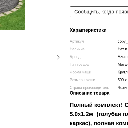
Сообщить, когда появ
Характеристики
Артикул
copy_
Наличие
Нет в
Бренд
Azuro
Тип товара
Метал
Форма чаши
Кругл
Размеры чаши
500 х
Страна-производитель
Чехи
Описание товара
Полный комплект! С
5.0x1.2м (голубая п
каркас), полная ком