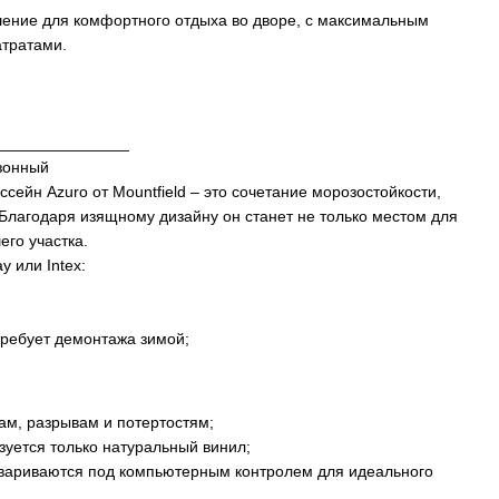
шение для комфортного отдыха во дворе, с максимальным
тратами.
_______________
зонный
сейн Azuro от Mountfield – это сочетание морозостойкости,
 Благодаря изящному дизайну он станет не только местом для
его участка.
 или Intex:
 требует демонтажа зимой;
лам, разрывам и потертостям;
зуется только натуральный винил;
 свариваются под компьютерным контролем для идеального