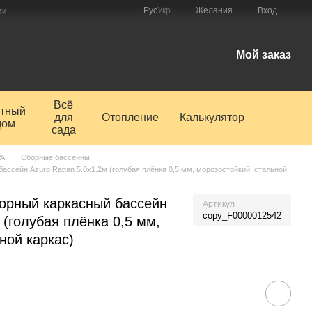
Рус
Укр
Желания
Вход
ти
Мой заказ
Всё
тный
для
Отопление
Калькулятор
дом
сада
PA
Сборные бассейны
ссейн Azuro Rattan 5.0x1.2м (голубая плёнка 0,5 мм, морозостойкий, стальной
орный каркасный бассейн
Артикул
copy_F0000012542
 (голубая плёнка 0,5 мм,
ной каркас)