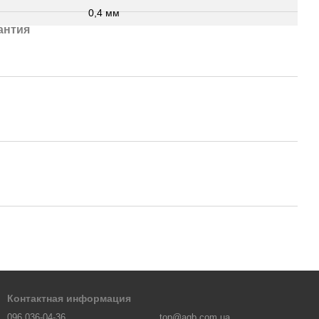
0,4 мм
антия
Контактная информация
096 036-04-36
top@aqb.com.ua