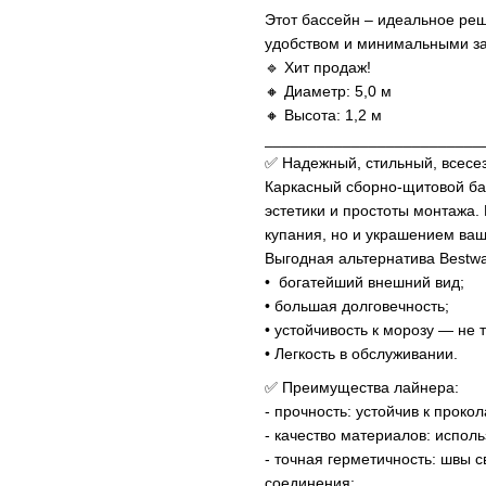
Этот бассейн – идеальное ре
удобством и минимальными за
🔹 Хит продаж!
🔸 Диаметр: 5,0 м
🔸 Высота: 1,2 м
_________________________
✅ Надежный, стильный, всесе
Каркасный сборно-щитовой бас
эстетики и простоты монтажа.
купания, но и украшением ваш
Выгодная альтернатива Bestway
• богатейший внешний вид;
• большая долговечность;
• устойчивость к морозу — не
• Легкость в обслуживании.
✅ Преимущества лайнера:
- прочность: устойчив к проко
- качество материалов: исполь
- точная герметичность: швы
соединения;