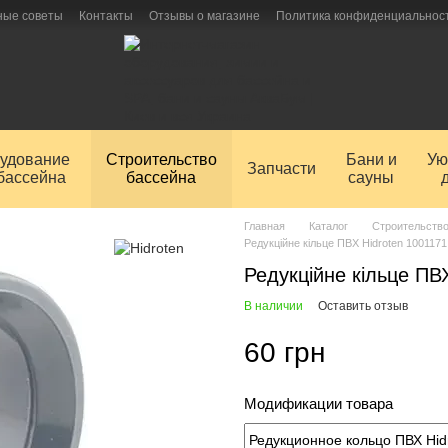
ные советы
Контакты
Отзывы о магазине
Политика конфиденциальнос
удование
Строительство
Бани и
Ую
Запчасти
бассейна
бассейна
сауны
Главная
Каталог
Строительство
Редукційне кільце ПВХ Hidroten 1001171
Редукційне кільце ПВ
В наличии
Оставить отзыв
60 грн
Модификации товара