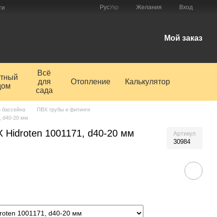
Рус
Укр
Желания
Вход
ти
Мой заказ
Всё
тный
для
Отопление
Калькулятор
дом
сада
 бассейна
ПВХ трубы и фитинги
, d40-20 мм
Х Hidroten 1001171, d40-20 мм
Артикул
30984