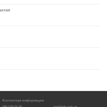
антия
Контактная информация
096 036-04-36
top@aqb.com.ua