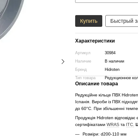
Купить
Быстрый з
Характеристики
Артикул
30984
Наличие
В наличии
Бренд
Hidroten
Тип товара
Редукционное ко
Описание товара
Редукційне кільце ПВХ Hidrote
Іспанія. Вироби із ПВХ підхо
до 60°C. При збільшенні темпе
Продукція Hidroten відповідає
сертифікатами
WRAS
та
ITC.
Ц
Розміри: d200-110 мм