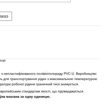
аказ
льцо
n з непластифікованого полівінілхлориду PVC-U. Виробництво
дять для транспортування рідин з максимальною температурою
ратури робочої рідини граничний тиск знижується.
 європейським стандартам якості, що підтверджується
іна вказана за одну одиницю.