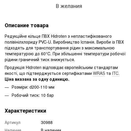
В желания
Описание товара
Редукційне кільце ПВХ Hidroten з непластифікованого
полівінілхлориду PVC-U. Виробництво Іспанія. Вироби із ПВХ
підходять для транспортування рідин з максимальною
температурою до 60°C. При збільшенні температури робочої
рідини граничний тиск знижується.
Продукція Hidroten відповідає європейським стандартам
якості, що підтверджується сертифікатами
WRAS
та
ITC.
Ціна вказана за одну одиницю.
Розміри: d200-110 мм
Робочий тиск: 10 бар
Характеристики
Артикул
30988
Наличие
В наличии