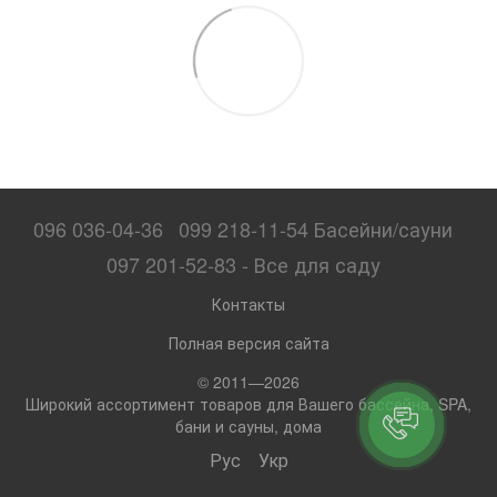
096 036-04-36
099 218-11-54 Басейни/сауни
097 201-52-83 - Все для саду
Контакты
Полная версия сайта
© 2011—2026
Широкий ассортимент товаров для Вашего бассейна, SPA,
бани и сауны, дома
Рус
Укр