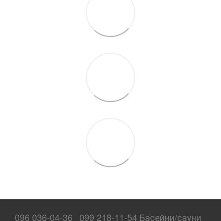
096 036-04-36
099 218-11-54 Басейни/сауни