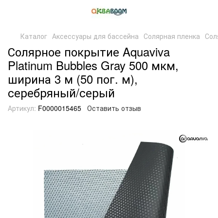
Каталог
Аксессуары для бассейна
Солярная пленка
Сол
Солярное покрытие Aquaviva
Platinum Bubbles Gray 500 мкм,
ширина 3 м (50 пог. м),
серебряный/серый
Артикул:
F0000015465
Оставить отзыв