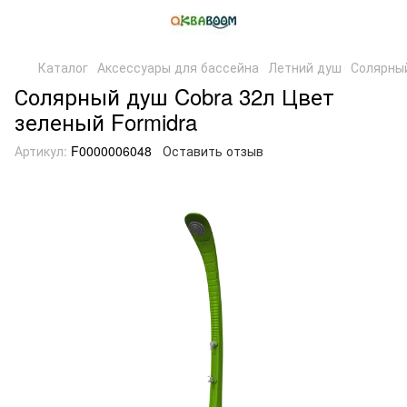
Каталог
Аксессуары для бассейна
Летний душ
Солярный
Солярный душ Cobra 32л Цвет
зеленый Formidra
Артикул:
F0000006048
Оставить отзыв