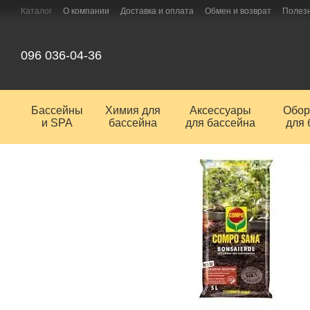
Перейти к основному контенту
Каталог
О компании
Доставка и оплата
Обмен и возврат
Полез
096 036-04-36
Бассейны
Химия для
Аксессуары
Обор
и SPA
бассейна
для бассейна
для 