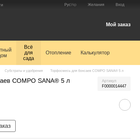
Рус
Укр
Желания
Вход
ти
Мой заказ
Всё
тный
для
Отопление
Калькулятор
дом
сада
Субстраты и удобрения
Торфосмесь для бонсаев COMPO SANA® 5 л
саев COMPO SANA® 5 л
Артикул
F0000014447
аказ