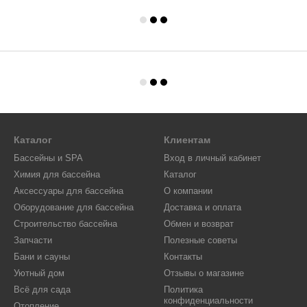
Каталог
Клиентам
Бассейны и SPA
Вход в личный кабинет
Химия для бассейна
Каталог
Аксессуары для бассейна
О компании
Оборудование для бассейна
Доставка и оплата
Строительство бассейна
Обмен и возврат
Запчасти
Полезные советы
Бани и сауны
Контакты
Уютный дом
Отзывы о магазине
Всё для сада
Политика
конфиденциальности
Отопление