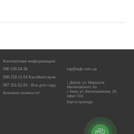
Контактная информация
096 036-04-36
top@aqb.com.ua
099 218-11-54 Басейни/сауни
г. Днепр, ул. Маршала
097 201-52-83 - Все для саду
Малиновского, 6а
г. Киев, ул. Васильковская, 28,
Возникли сложности?
офис 310
Карта проезда