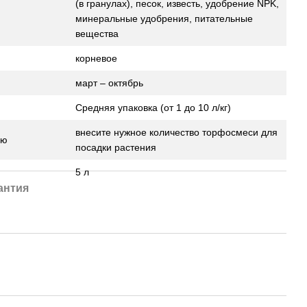
(в гранулах), песок, известь, удобрение NPK,
минеральные удобрения, питательные
вещества
корневое
март – октябрь
Средняя упаковка (от 1 до 10 л/кг)
внесите нужное количество торфосмеси для
ию
посадки растения
5 л
антия