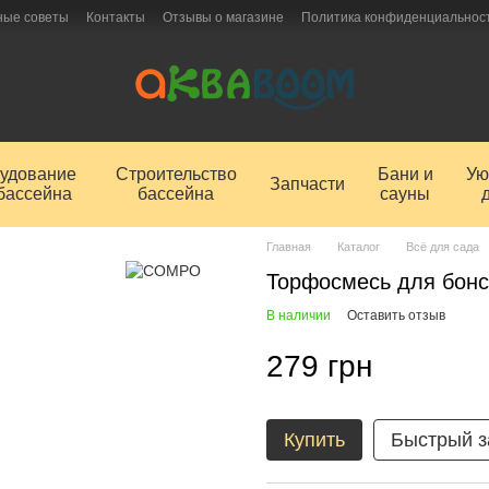
ные советы
Контакты
Отзывы о магазине
Политика конфиденциальнос
удование
Строительство
Бани и
Ую
Запчасти
бассейна
бассейна
сауны
Главная
Каталог
Всё для сада
Торфосмесь для бон
В наличии
Оставить отзыв
279 грн
Купить
Быстрый з