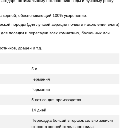
благодаря оптимальному поглощению воды и лучшему росту
ста корней, обеспечивающий 100% укоренение.
ческой породы (для лучшей аэрации почвы и накопления влаги)
 для посадки и пересадки всех комнатных, балконных или
отников, драцен и т.д.
5 л
Германия
Германия
5 лет со дня производства.
14 дней
Пересадка бонсай в горшок сильно зависит
от роста корней отдельного вида.