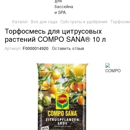
Каталог
Всё для сада
Субстраты и удобрения
Торфосме
Торфосмесь для цитрусовых
растений COMPO SANA® 10 л
Артикул:
F0000014920
Оставить отзыв