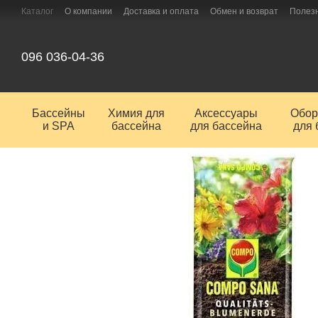
Перейти к основному контенту
Каталог
О компании
Доставка и оплата
Обмен и возврат
Полез
096 036-04-36
Бассейны
Химия для
Аксессуары
Обор
и SPA
бассейна
для бассейна
для 