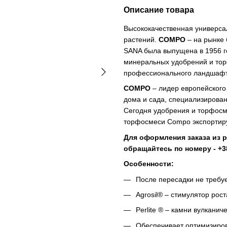
Описание товара
Высококачественная универса
растений.
COMPO
– на рынке
SANA была выпущена в 1956 г
минеральных удобрений и тор
профессионального ландшафт
COMPO
– лидер европейского
дома и сада, специализирова
Сегодня удобрения и торфосм
торфосмеси Сompo экспортиру
Для оформления заказа из р
обращайтесь по номеру - +38 
Особенности:
После пересадки не требуе
Agrosil® – стимулятор ро
Perlite ® – камни вулкани
Обеспечивает оптимизиро