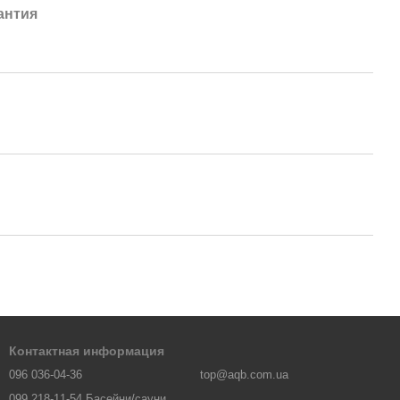
антия
Контактная информация
096 036-04-36
top@aqb.com.ua
099 218-11-54 Басейни/сауни