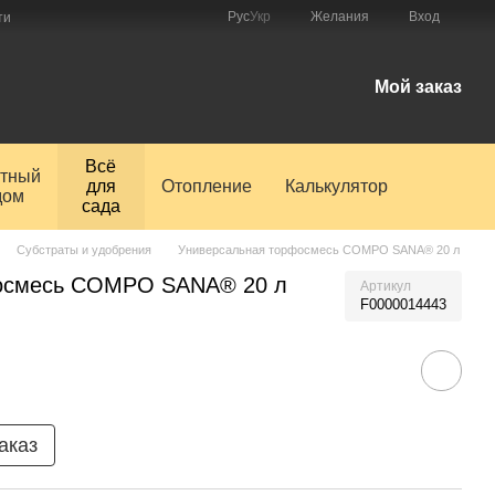
Рус
Укр
Желания
Вход
ти
Мой заказ
Всё
тный
для
Отопление
Калькулятор
дом
сада
Субстраты и удобрения
Универсальная торфосмесь COMPO SANA® 20 л
осмесь COMPO SANA® 20 л
Артикул
F0000014443
аказ