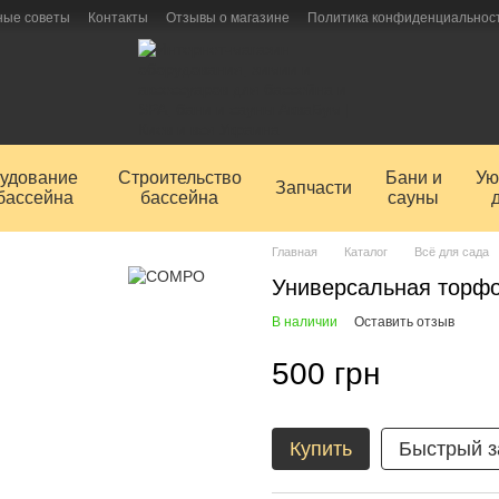
ные советы
Контакты
Отзывы о магазине
Политика конфиденциальнос
удование
Строительство
Бани и
Ую
Запчасти
бассейна
бассейна
сауны
Главная
Каталог
Всё для сада
Универсальная торф
В наличии
Оставить отзыв
500 грн
Купить
Быстрый з