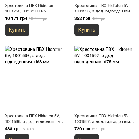
Хрестовина ПВХ Hidroten
Хрестовина ПВХ Hidroten 5V,
1001253, 90°, d200 мм
1001596, з дод. відведенням,
d50 мм
10 171 грн
352 грн
10 706 грн
439 грн
Купить
Купить
Хрестовина ПВХ Hidroten 5V,
Хрестовина ПВХ Hidroten 5V,
1001596, з дод. відведенням,
1001597, з дод. відведенням,
d63 мм
d75 мм
488 грн
720 грн
610 грн
899 грн