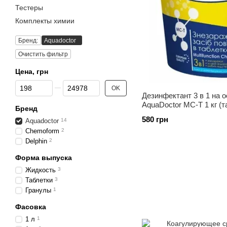
Тестеры
Комплекты химии
Бренд:
Aquadoctor
Очистить фильтр
Цена, грн
От Цена, грн
До Цена, грн
OK
Дезинфектант 3 в 1 на 
AquaDoctor MC-T 1 кг (т
Бренд
580 грн
Aquadoctor
14
Chemoform
2
Delphin
2
Форма выпуска
Жидкость
3
Таблетки
3
Гранулы
1
Фасовка
1 л
1