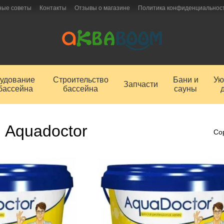
ные советы
Контакты
Отзывы о магазине
Политика конфиденциальнос
удование
Строительство
Бани и
Ую
Запчасти
бассейна
бассейна
сауны
 Aquadoctor
Со