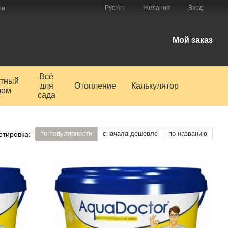
Рус
Укр
Желания
Вход
ти
Мой заказ
Всё
тный
для
Отопление
Калькулятор
дом
сада
по популярности
сначала дешевле
по названию
ртировка: