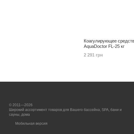
Коагулирующее средств
AquaDoctor FL-25 кг
2 291 грн
© 2011—2026
Широкий ассортимент товаров для Вашего бассейна, SPA, бани и
сауны, дома
Мобильная версия