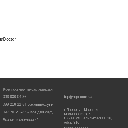
aDoctor
Контактная информация
096 036-04-36
top@aqb.com.ua
099 218-11-54 Басейни/сауни
г. Днепр, ул. Маршала
097 201-52-83 - Все для саду
Малиновского, 6а
г. Киев, ул. Васильковская, 28,
Возникли сложности?
офис 310