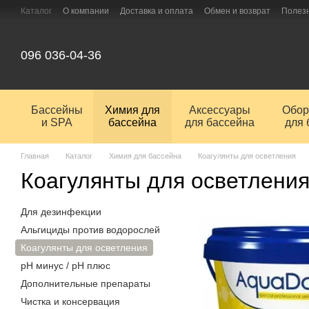
Перейти к основному контенту
Каталог
О компании
Доставка и оплата
Обмен и возврат
Полез
096 036-04-36
Бассейны
Химия для
Аксессуары
Обор
и SPA
бассейна
для бассейна
для 
Главная
Каталог
Химия для бассейна
Коагулянты для осветления
Коагулянты для осветления
Для дезинфекции
Альгициды против водорослей
Коагулянты для осветления
pH минус / pH плюс
Дополнительные препараты
Чистка и консервация