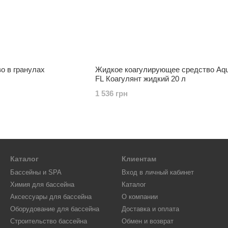
о в гранулах
Жидкое коагулирующее средство Aqu
FL Коагулянт жидкий 20 л
1 536 грн
Каталог
Клиентам
Бассейны и SPA
Вход в личный кабинет
Химия для бассейна
Каталог
Аксессуары для бассейна
О компании
Оборудование для бассейна
Доставка и оплата
Строительство бассейна
Обмен и возврат