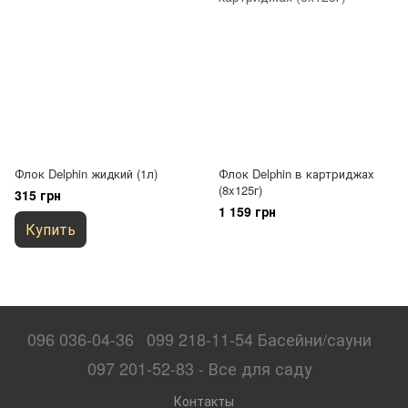
Флок Delphin жидкий (1л)
Флок Delphin в картриджах
(8x125г)
315 грн
1 159 грн
Купить
096 036-04-36
099 218-11-54 Басейни/сауни
097 201-52-83 - Все для саду
Контакты