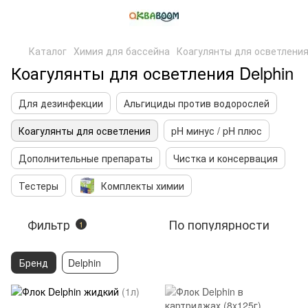
Каталог
Химия для бассейна
Коагулянты для осветлени
Коагулянты для осветления Delphin
Для дезинфекции
Альгициды против водорослей
Коагулянты для осветления
pH минус / pH плюс
Дополнительные препараты
Чистка и консервация
Тестеры
Комплекты химии
Фильтр
По популярности
1
Бренд
Delphin