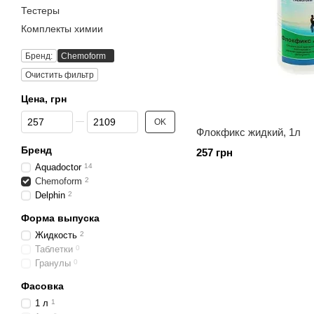
Тестеры
Комплекты химии
Бренд:
Chemoform
Очистить фильтр
Цена, грн
От Цена, грн
До Цена, грн
OK
Флокфикс жидкий, 1л
Бренд
257 грн
Aquadoctor
14
Chemoform
2
Delphin
2
Форма выпуска
Жидкость
2
Таблетки
0
Гранулы
0
Фасовка
1 л
1