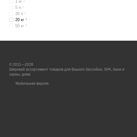
1 кг
0
5 л
0
20 л
0
20 кг
1
50 кг
0
© 2011—2026
Широкий ассортимент товаров для Вашего бассейна, SPA, бани и
сауны, дома
Мобильная версия