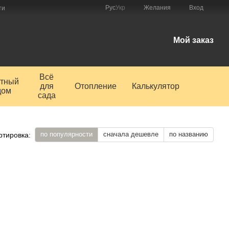
Рус
Укр
Желания
Вход
ти
Мой заказ
Всё
тный
для
Отопление
Калькулятор
дом
сада
по популярности
сначала дешевле
по названию
ртировка: