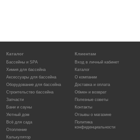
Каталог
Клиентам
Бассейны и SPA
Вход в личный кабинет
Химия для бассейна
Каталог
Аксессуары для бассейна
О компании
Оборудование для бассейна
Доставка и оплата
Строительство бассейна
Обмен и возврат
Запчасти
Полезные советы
Бани и сауны
Контакты
Уютный дом
Отзывы о магазине
Всё для сада
Политика
конфиденциальности
Отопление
Калькулятор