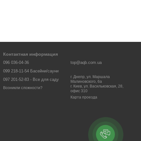
Контактная информация
096 036-04-36
top@aqb.com.ua
099 218-11-54 Басейни/сауни
г. Днепр, ул. Маршала
097 201-52-83 - Все для саду
Малиновского, 6а
г. Киев, ул. Васильковская, 28,
Возникли сложности?
офис 310
Карта проезда