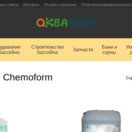
ные советы
Контакты
Отзывы о магазине
Политика конфиденциальнос
удование
Строительство
Бани и
Ую
Запчасти
бассейна
бассейна
сауны
я Chemoform
Со