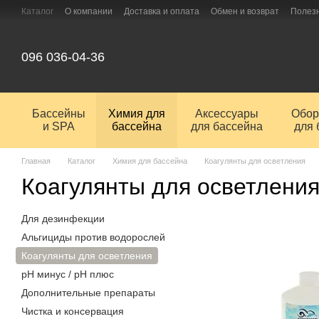
Перейти к основному контенту
Каталог
О компании
Доставка и оплата
Обмен и возврат
Полез
096 036-04-36
Бассейны
Химия для
Аксессуары
Обор
и SPA
бассейна
для бассейна
для 
Главная
Каталог
Химия для бассейна
Коагулянты для осветления
Коагулянты для осветлени
Для дезинфекции
Альгициды против водорослей
Коагулянты для осветления
pH минус / pH плюс
Дополнительные препараты
Чистка и консервация