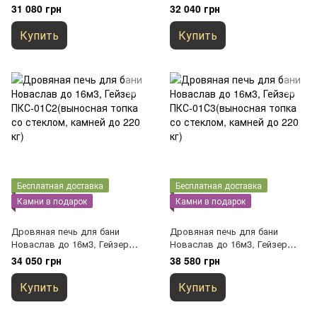
ГоризонтальПКС-04К(выносна
ПКС-01(выносная топка,
31 080 грн
32 040 грн
я топка со стеклом, камней 70
камней до 220 кг)
кг)
Купить
Купить
Бесплатная доставка
Бесплатная доставка
Камни в подарок
Камни в подарок
Дровяная печь для бани
Дровяная печь для бани
Новаслав до 16м3, Гейзер
Новаслав до 16м3, Гейзер
ПКС-01С2(выносная топка со
ПКС-01С3(выносная топка со
34 050 грн
38 580 грн
стеклом, камней до 220 кг)
стеклом, камней до 220 кг)
Купить
Купить