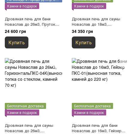
Камни в подарок
Камни в подарок
Дровяная печь для бани
Дровяная печь для сауны
Новаслав до 26м3, Пруток
Новаслав до 18м3,
ПКС - 04С2(с выносом со
ГоризонтальПКС-02Н(выносна
24 600 грн
34 350 грн
стеклом, камней 140 кг)
я топка со стеклом, камней 60
кг)
Купить
Купить
Бесплатная доставка
Бесплатная доставка
Камни в подарок
Камни в подарок
Дровяная печь для сауны
Дровяная печь для бани
Новаслав до 26м3,
Новаслав до 16м3, Гейзер