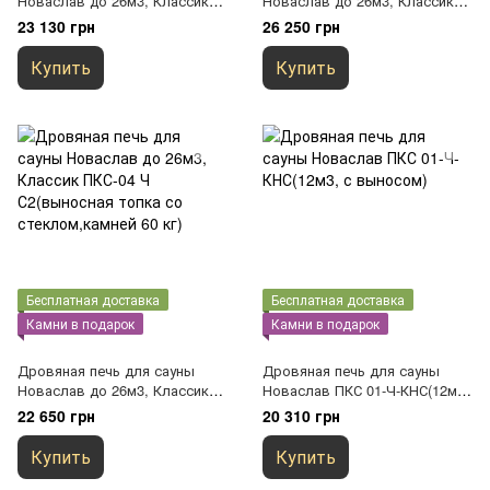
Новаслав до 26м3, Классик
Новаслав до 26м3, Классик
ПКС-04 K(выносная
ПКС-04Н (выносная
23 130 грн
26 250 грн
топка,камней 60 кг)
топка,камней 60 кг)
Купить
Купить
Бесплатная доставка
Бесплатная доставка
Камни в подарок
Камни в подарок
Дровяная печь для сауны
Дровяная печь для сауны
Новаслав до 26м3, Классик
Новаслав ПКС 01-Ч-КНС(12м3,
ПКС-04 Ч С2(выносная топка
с выносом)
22 650 грн
20 310 грн
со стеклом,камней 60 кг)
Купить
Купить