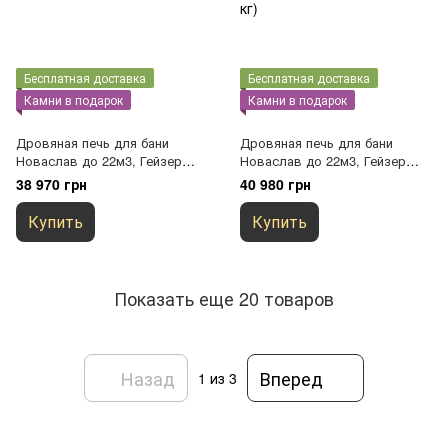
Бесплатная доставка
Бесплатная доставка
Камни в подарок
Камни в подарок
Дровяная печь для бани
Дровяная печь для бани
Новаслав до 22м3, Гейзер
Новаслав до 22м3, Гейзер
ПКС-02(выносная топка,
ПКС-02С2(выносная топка со
38 970 грн
40 980 грн
камней до 220 кг)
стеклом, камней до 220 кг)
Купить
Купить
Показать еще 20 товаров
Назад
Вперед
1
из 3