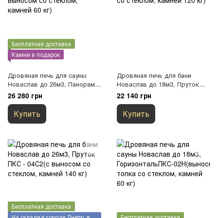
Бесплатная доставка
Камни в подарок
Дровяная печь для сауны
Дровяная печь для бани
Новаслав до 26м3, Панорама
Новаслав до 18м3, Пруток
ПКС-04К С3(с выносом со
ПКС - 02С2(выносная топка со
26 280 грн
22 140 грн
стеклом, камней 60 кг)
стеклом, камней 120 кг)
Купить
Купить
Бесплатная доставка
На складе в городе Днепр, возможен самовывоз
Бесплатная доставка