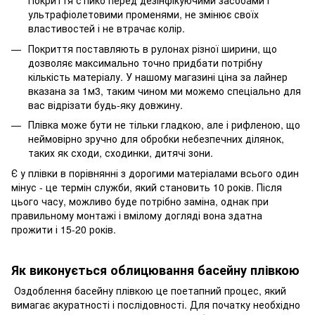
Покриття стійко перед дезінфікуючими засобами і
ультрафіолетовими променями, не змінює своїх
властивостей і не втрачає колір.
Покриття поставляють в рулонах різної ширини, що
дозволяє максимально точно придбати потрібну
кількість матеріалу. У нашому магазині ціна за лайнер
вказана за 1м3, таким чином ми можемо спеціально для
вас відрізати будь-яку довжину.
Плівка може бути не тільки гладкою, але і рифленою, що
неймовірно зручно для обробки небезпечних ділянок,
таких як сходи, сходинки, дитячі зони.
Є у плівки в порівнянні з дорогими матеріалами всього один
мінус - це термін служби, який становить 10 років. Після
цього часу, можливо буде потрібно заміна, однак при
правильному монтажі і вмілому догляді вона здатна
прожити і 15-20 років.
Як виконується облицювання басейну плівкою
Оздоблення басейну плівкою це поетапний процес, який
вимагає акуратності і послідовності. Для початку необхідно