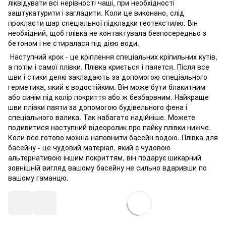
ліквідувати всі нерівності чаші, при необхідності
заштукатурити і загладити. Коли це виконано, слід
прокласти шар спеціальної підкладки геотекстилю. Він
необхідний, щоб плівка не контактувала безпосередньо з
бетоном і не стиралася під дією води.
Наступний крок - це кріплення спеціальних кріпильних кутів,
а потім і самої плівки. Плівка криється і паяется. Після все
шви і стики деякі закладають за допомогою спеціального
герметика, який є водостійким. Він може бути блакитним
або синім під колір покриття або ж безбарвним. Найкраще
шви плівки паяти за допомогою будівельного фена і
спеціального валика. Так набагато надійніше. Можете
подивитися наступний відеоролик про пайку плівки нижче.
Коли все готово можна наповнити басейн водою. Плівка для
басейну - це чудовий матеріал, який є чудовою
альтернативою іншим покриттям, він подарує шикарний
зовнішній вигляд вашому басейну не сильно вдаривши по
вашому гаманцю.