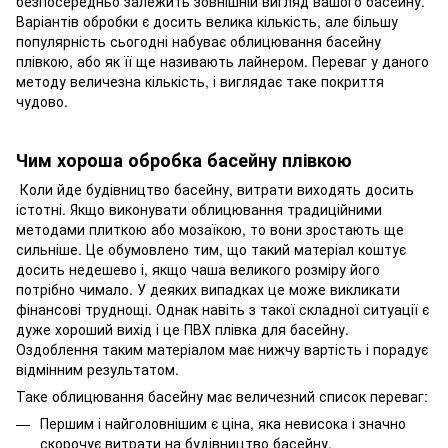
безпосередньо залежить зовнішній вигляд вашого басейну.
Варіантів обробки є досить велика кількість, але більшу
популярність сьогодні набуває облицювання басейну
плівкою, або як її ще називають лайнером. Переваг у даного
методу величезна кількість, і виглядає таке покриття
чудово.
Чим хороша обробка басейну плівкою
Коли йде будівництво басейну, витрати виходять досить
істотні. Якщо виконувати облицювання традиційними
методами плиткою або мозаїкою, то вони зростають ще
сильніше. Це обумовлено тим, що такий матеріал коштує
досить недешево і, якщо чаша великого розміру його
потрібно чимало. У деяких випадках це може викликати
фінансові труднощі. Однак навіть з такої складної ситуації є
дуже хороший вихід і це ПВХ плівка для басейну.
Оздоблення таким матеріалом має нижчу вартість і порадує
відмінним результатом.
Таке облицювання басейну має величезний список переваг:
Першим і найголовнішим є ціна, яка невисока і значно
скорочує витрати на будівництво басейну.