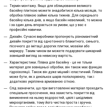
Термін монтажу. Якщо для облицювання великого
басейну плиткою можете знадобитися кілька місяців, то
обробка плівкою займе кілька тижнів. Для середнього
басейну кілька днів, а якщо басейн невеликий, то можна
і за один день впорається за умови, що у вас є
професійні навички.
Дизайн. Сучасні виробники пропонують різноманітний
дизайн покриття від однотонного блакитного, синього,
пісочного до імітації дорогих плитки, мозаїки або
мармуру. Таким чином ви можете подарувати шикарний
зовнішній вигляд за невисоку вартість.
Характеристики. Плівка для басейну - це не тільки
матеріал для зовнішньої обробки, він також має функцію
гідроізоляції. Також він дуже міцний і еластичний. Плівка
може бути, як з декількох шарів поліхлорвінілу, так і
додатково укріплена армованою сіткою.
Слід зазначити, що при виготовленні матеріал проходить
спеціальне просочення, яка захистить покриття від
виникнення на ньому водоростей, цвілі і шкідливих
мікроорганізмів, тому його чистка проста і зручна.